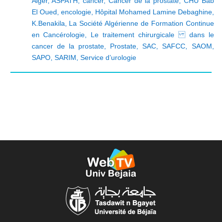
Alger
,
ASPATH
,
cancer
,
Cancer de la prostate
,
CHU Bab
El Oued
,
encologie
,
Hôpital Mohamed Lamine Debaghine
,
K.Benakila
,
La Société Algérienne de Formation Continue
en Cancérologie
,
Le traitement chirurgicale dans le
cancer de la prostate
,
Prostate
,
SAC
,
SAFCC
,
SAOM
,
SAPO
,
SARIM
,
Service d’urologie