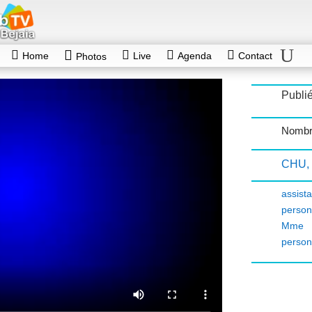
Home
Live
Agenda
Contact
Photos
Publié
Nombr
CHU
,
assis
person
Mme 
person