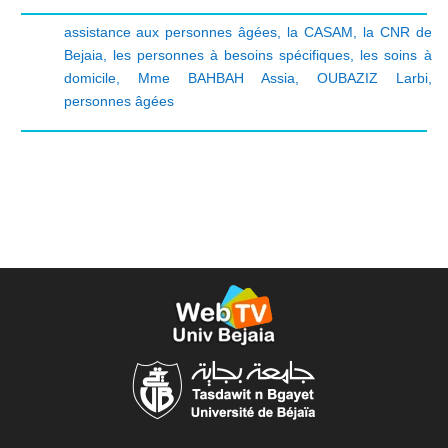
assistance aux personnes âgées
,
la CASAM
,
la CNR de
Bejaia
,
les personnes à besoins spécifiques
,
les soins à
domicile
,
Mme BAHBAH Assia
,
OUBAZIZ Larbi
,
personnes âgées