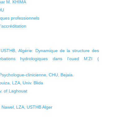
 par M. KHIMA
KOU
isques professionnels
’accréditation
THB, Algérie: Dynamique de la structure des
bations hydrologiques dans l’oued M’ZI (
ychologue-clinicienne, CHU, Bejaia.
iza, LZA, Univ. Blida
. of Laghouat
 Nawel, LZA, USTHB Alger