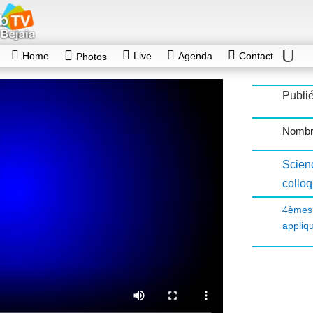
Home
Live
Agenda
Contact
Photos
Publié
Nombr
Scienc
collo
4èmes
appliq