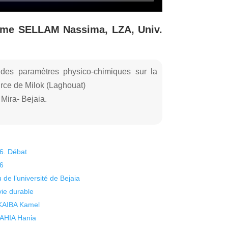
Mme SELLAM Nassima, LZA, Univ.
 des paramètres physico-chimiques sur la
urce de Milok (Laghouat)
Mira- Bejaia.
26. Débat
26
 de l’université de Bejaia
vie durable
 KAIBA Kamel
 YAHIA Hania