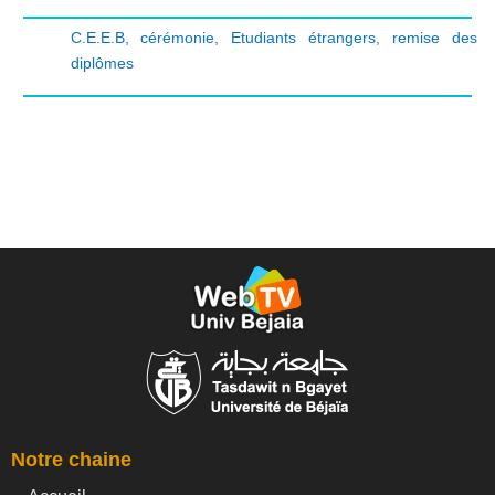
C.E.E.B
,
cérémonie
,
Etudiants étrangers
,
remise des
diplômes
Notre chaine