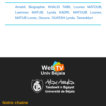
Amahil
,
Biographie
,
KHALID TAIBI
,
Lounes MATOUB
,
Lwennes MATUB
,
Lynda KADRI
,
MATOUB Lounes
,
MATUB Lunes
,
Oeuvre
,
OUATAH Lynda
,
Tameddurt
Notre chaine