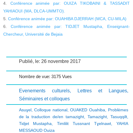
Conférence animée par: OUIZA TIKOBAINI & TASSADIT
YAHIAOUI (MA, DLCA-UMMTO).
Conférence animée par: OUAHIBA DJERRAH (MCA, CU-MILA)
Conférence animée par: TIDJET Mustapha, Enseignant-
Chercheur, Université de Bejaia
Publié, le: 26 novembre 2017
Nombre de vue: 3175 Vues
Evenements culturels
,
Lettres et Langues
,
Séminaires et colloques
Asuɣel
,
Colloque national
,
OUAKED Ouahiba
,
Problèmes
de la traduction de/en tamazight
,
Tamazight
,
Tasuqqilt
,
Tidjet Mustapha
,
Timlilit Tussnant Tɣelnawt
,
YAHIA
MESSAOUD Ouiza