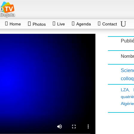
Home
Live
Agenda
Contact
Photos
Publié
Nombr
Scienc
collo
LZA
,
quatr
Algéri