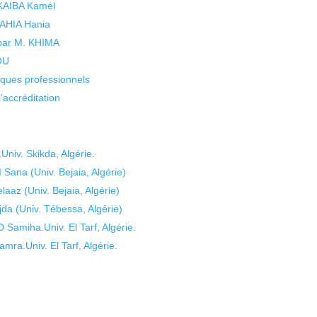
 KAIBA Kamel
 YAHIA Hania
 par M. KHIMA
KOU
isques professionnels
’accréditation
niv. Skikda, Algérie.
ana (Univ. Bejaia, Algérie)
az (Univ. Bejaia, Algérie)
a (Univ. Tébessa, Algérie)
amiha.Univ. El Tarf, Algérie.
a.Univ. El Tarf, Algérie.