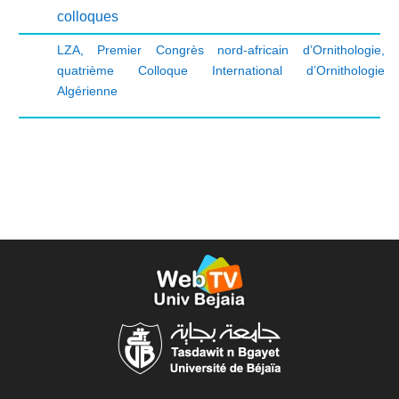
colloques
LZA
,
Premier Congrès nord-africain d’Ornithologie
,
quatrième Colloque International d’Ornithologie
Algérienne