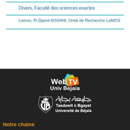
Divers
,
Faculté des sciences exactes
Lamos
,
Pr.Djamil AISSANI
,
Unité de Recherche LaMOS
Notre chaine