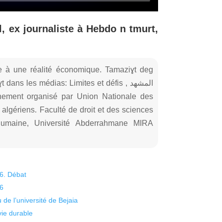
, ex journaliste à Hebdo n tmurt,
te à une réalité économique. Tamaziɣt deg
ns les médias: Limites et défis , المشهد
n algériens. Faculté de droit et des sciences
humaine, Université Abderrahmane MIRA
26. Débat
26
 de l’université de Bejaia
vie durable