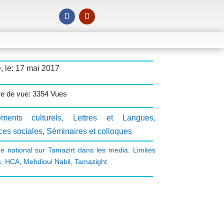
, le: 17 mai 2017
e de vue: 3354 Vues
ments culturels
,
Lettres et Langues
,
ces sociales
,
Séminaires et colloques
ue national sur Tamazirt dans les media: Limites
s
,
HCA
,
Mehdioui Nabil
,
Tamazight