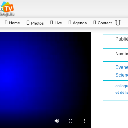
Home
Live
Agenda
Contact
Photos
Publié
Nombr
Evene
Scien
colloq
et défi