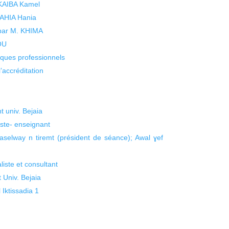
 KAIBA Kamel
 YAHIA Hania
 par M. KHIMA
KOU
isques professionnels
’accréditation
 univ. Bejaia
ste- enseignant
selway n tiremt (président de séance); Awal ɣef
ste et consultant
 Univ. Bejaia
Iktissadia 1