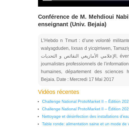
Conférence de M. Mehdioui Nabil
enseignant (Univ. Bejaia)
L’Hebdo n Tmurt : d’une volonté militan
walɣagduden, lixsas d yicqirriwen, Tamaziɣt da
الإعلامي الأمازيغي النقائص و التحديات, évenement organisé par Union Nationale des
journalistes professionnels de l'informatio
humaines, département des sciences 
Bejaia. Date : Mercredi 17 Mai 2017
Vidéos récentes
Challenge National ProtoMarket II – Édition 20
Challenge National ProtoMarket II – Édition 20
Nettoyage et désinfection des installations d’eau
Table ronde: alimentation saine et un mode de 