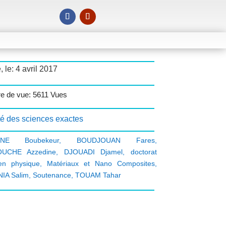
, le: 4 avril 2017
 de vue: 5611 Vues
té des sciences exactes
INE Boubekeur
,
BOUDJOUAN Fares
,
UCHE Azzedine
,
DJOUADI Djamel
,
doctorat
n physique
,
Matériaux et Nano Composites
,
IA Salim
,
Soutenance
,
TOUAM Tahar