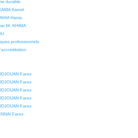
vie durable
 KAIBA Kamel
 YAHIA Hania
 par M. KHIMA
KOU
isques professionnels
’accréditation
OUDJOUAN Fares
OUDJOUAN Fares
OUDJOUAN Fares
OUDJOUAN Fares
OUDJOUAN Fares
BENNAI Fares