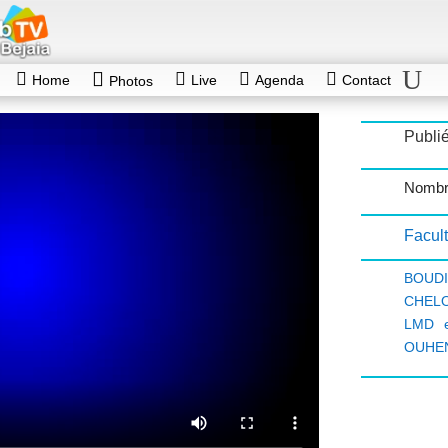
Home
Live
Agenda
Contact
Photos
Publié
Nombre
Facul
BOUD
CHELO
LMD e
OUHEN