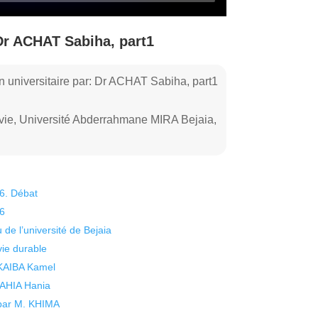
Dr ACHAT Sabiha, part1
on universitaire par: Dr ACHAT Sabiha, part1
 vie, Université Abderrahmane MIRA Bejaia,
26. Débat
26
 de l’université de Bejaia
vie durable
 KAIBA Kamel
 YAHIA Hania
 par M. KHIMA