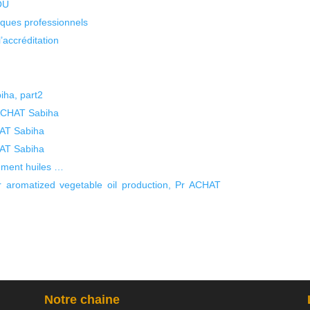
KOU
isques professionnels
’accréditation
ha, part2
r ACHAT Sabiha
AT Sabiha
AT Sabiha
ement huiles …
or aromatized vegetable oil production, Pr ACHAT
Notre chaine