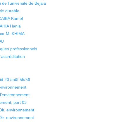
 de l’université de Bejaia
vie durable
 KAIBA Kamel
 YAHIA Hania
 par M. KHIMA
KOU
isques professionnels
’accréditation
id 20 août 55/56
environnement
l’environnement
ement, part 03
r. environnement
ir. environnement