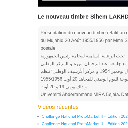
Le nouveau timbre Sihem LAKHDAR
Présentation du nouveau timbre relatif au 
du Mujahid 20 Août 1955/1956 par Mme Si
postale.
تحت الرعاية السامية لفخامة رئيس الجمهورية
 بوتفليقة ولاية بجاية٬ بالتنسيق مع جامعة عبد الرحمان ميرة و المركز الوطني
للدراسات و البحث في الحركة الوطنية و ثورة أول نوفمبر 1954 و مركز ألأرشيف الوطني٬ تنظم
الطبعة الأولى للملتقى العلمي حول الذكرى المزدوجة لليوم الوطني للمجاهد 20 أوت 1955/1956
و ذلك يومي 19 و 20 أوت
Université Abderrahmane MIRA Bejaia. Dat
Vidéos récentes
Challenge National ProtoMarket II – Édition 20
Challenge National ProtoMarket II – Édition 20