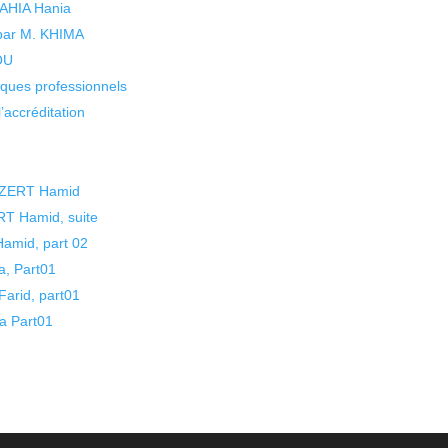
 YAHIA Hania
 par M. KHIMA
KOU
isques professionnels
’accréditation
GHZERT Hamid
RT Hamid, suite
amid, part 02
a, Part01
arid, part01
a Part01