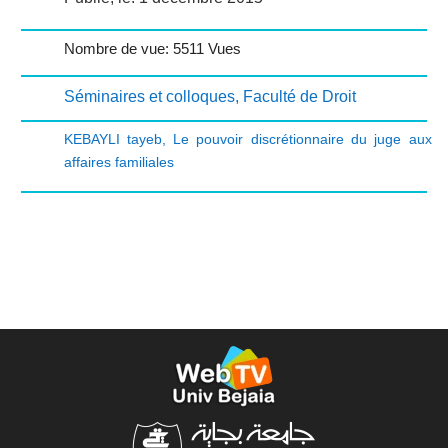
Nombre de vue: 5511 Vues
Séminaires et colloques
,
Faculté de Droit
KEBAYLI tayeb
,
Le pouvoir discrétionnaire du juge aux
affaires familiales