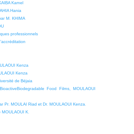
 KAIBA Kamel
 YAHIA Hania
 par M. KHIMA
KOU
isques professionnels
’accréditation
MOULAOUI Kenza
OULAOUI Kenza
rsité de Béjaia
or BioactiveBiodegradable Food Films, MOULAOUI
 par Pr. MOULAI Riad et Dr. MOULAOUI Kenza.
me MOULAOUI K.