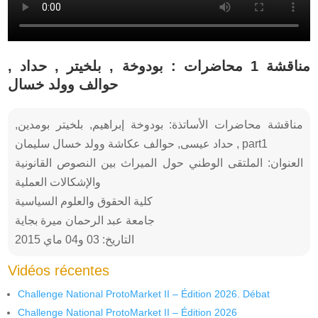
مناقشة 1 محاضرات : بودوخة , بلخيتر , حداد ,
حوالف وولد خسال
مناقشة محاضرات الأساتذة: بودوخة إبراهيم, بلخيتر بومدين,
حداد عيسى, حوالف عكاشة وولد خسال سليمان , part1
العنوان: الملتقى الوطني حول الميراث بين النصوص القانونية
والإشكالات العملية
كلية الحقوق والعلوم السياسية
جامعة عبد الرحمان ميرة بجاية
التاريخ: 03 و04 ماي 2015
Vidéos récentes
Challenge National ProtoMarket II – Édition 2026. Débat
Challenge National ProtoMarket II – Édition 2026