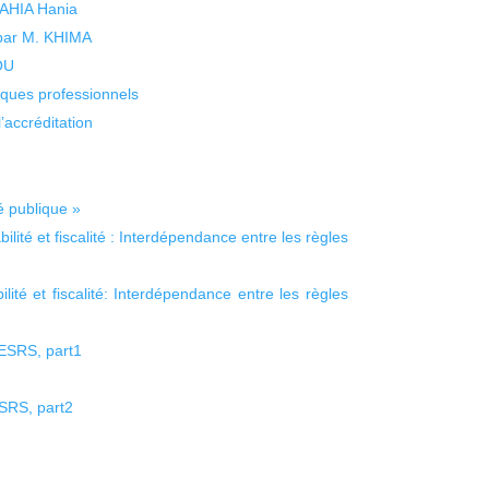
 YAHIA Hania
 par M. KHIMA
KOU
isques professionnels
’accréditation
é publique »
lité et fiscalité : Interdépendance entre les règles
ité et fiscalité: Interdépendance entre les règles
ESRS, part1
SRS, part2