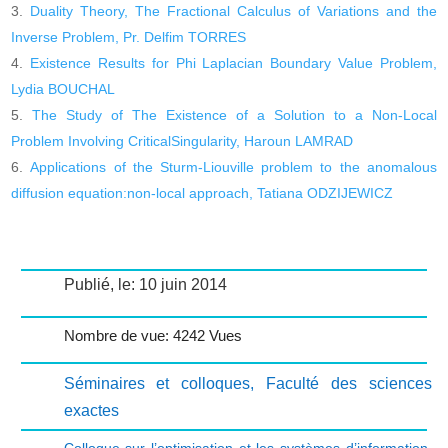
Duality Theory, The Fractional Calculus of Variations and the
Inverse Problem, Pr. Delfim TORRES
Existence Results for Phi Laplacian Boundary Value Problem,
Lydia BOUCHAL
The Study of The Existence of a Solution to a Non-Local
Problem Involving CriticalSingularity, Haroun LAMRAD
Applications of the Sturm-Liouville problem to the anomalous
diffusion equation:non-local approach, Tatiana ODZIJEWICZ
Publié, le: 10 juin 2014
Nombre de vue: 4242 Vues
Séminaires et colloques
,
Faculté des sciences
exactes
Colloque sur l’optimisation et les systèmes d’information
,