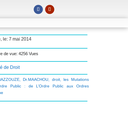
, le: 7 mai 2014
e de vue: 4256 Vues
é de Droit
NAZZOUZE
,
Dr.MAACHOU
,
droit
,
les Mutations
Ordre Public : de L’Ordre Public aux Ordres
ue