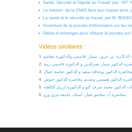
Santé, Sécurité et Dignité au Travail, par : AIT
La mission de la CNAS face aux risques pros,
La santé et la sécurité au travail, par M. BOU
Ouverture de la journée d’information sur les r
Débat et échanges pour clôturer la journée sur l
Vidéos similaires :
لدكاترة: بن عزوز, سمار, قاسمي والدكتورة معاشو
رة الدكتور سمار نصرالدين و الدكتورة قاسمي زينة
حاضرة الدكتور بوعناقة سعيد و الدكتور عباسة جمال
اضرة الدكتور هميسي وتقديم محاضرة الدكتور خنوش
 الدكتور محمد شرف كتو و الدكتورة ارزيل الكاهنة
محاضرة أ.د معاشو عمار، أستاذ، جامعة تيزي وزو