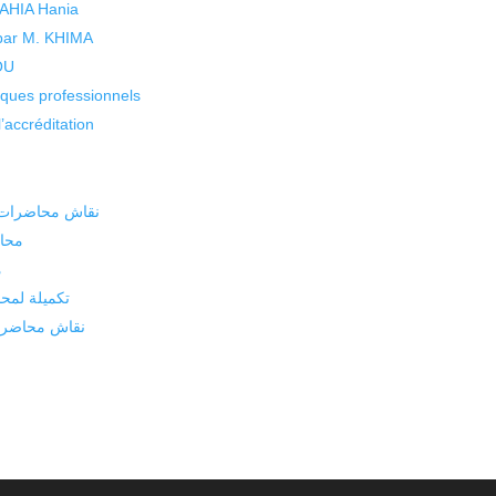
 YAHIA Hania
 par M. KHIMA
KOU
isques professionnels
’accréditation
نقاش محاضرات ا
محاض
م
تكميلة لمح
نقاش محاضرات