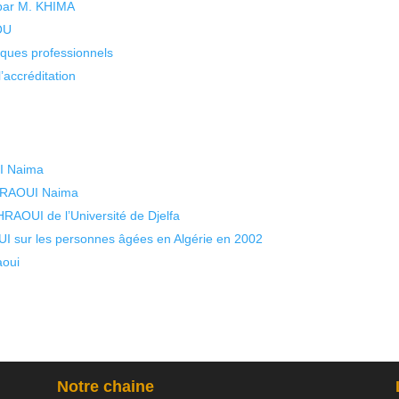
 par M. KHIMA
KOU
isques professionnels
’accréditation
I Naima
HRAOUI Naima
AOUI de l’Université de Djelfa
sur les personnes âgées en Algérie en 2002
aoui
Notre chaine