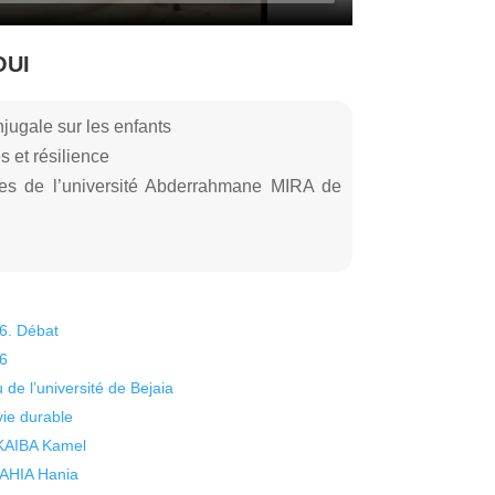
OUI
jugale sur les enfants
s et résilience
les de l’université Abderrahmane MIRA de
26. Débat
26
 de l’université de Bejaia
vie durable
 KAIBA Kamel
 YAHIA Hania