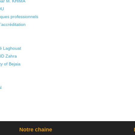
 par M. KHIMA
KOU
isques professionnels
’accréditation
é Laghouat
UD Zahra
 of Bejaia
N
Notre chaine