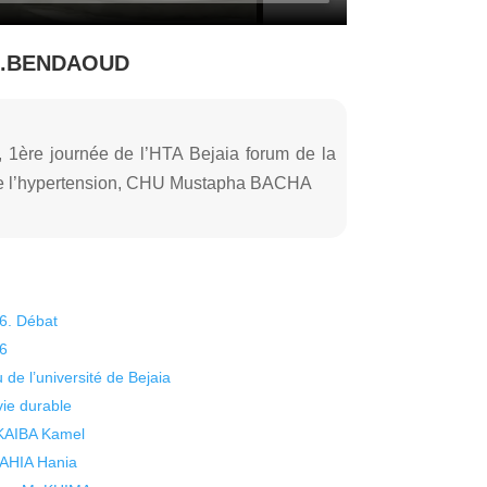
r.N.BENDAOUD
 1ère journée de l’HTA Bejaia forum de la
e de l’hypertension, CHU Mustapha BACHA
26. Débat
26
 de l’université de Bejaia
vie durable
 KAIBA Kamel
 YAHIA Hania