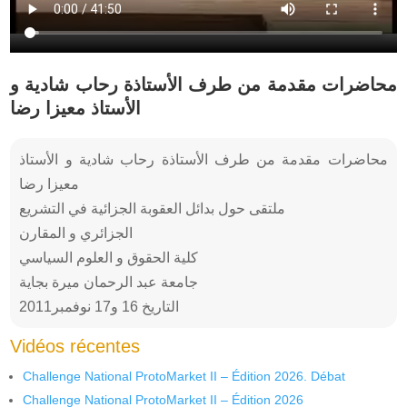
محاضرات مقدمة من طرف الأستاذة رحاب شادية و
الأستاذ معيزا رضا
محاضرات مقدمة من طرف الأستاذة رحاب شادية و الأستاذ
معيزا رضا
ملتقى حول بدائل العقوبة الجزائية في التشريع
الجزائري و المقارن
كلية الحقوق و العلوم السياسي
جامعة عبد الرحمان ميرة بجاية
التاريخ 16 و17 نوفمبر2011
Vidéos récentes
Challenge National ProtoMarket II – Édition 2026. Débat
Challenge National ProtoMarket II – Édition 2026