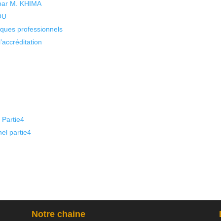
 par M. KHIMA
KOU
isques professionnels
’accréditation
 Partie4
nel partie4
Notre chaine