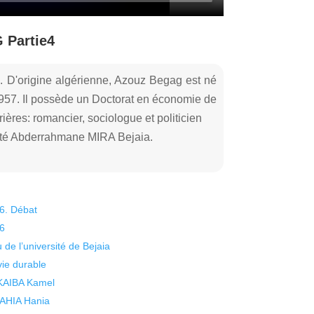
 Partie4
D'origine algérienne, Azouz Begag est né
957. Il possède un Doctorat en économie de
rrières: romancier, sociologue et politicien
sité Abderrahmane MIRA Bejaia.
26. Débat
26
 de l’université de Bejaia
vie durable
 KAIBA Kamel
 YAHIA Hania